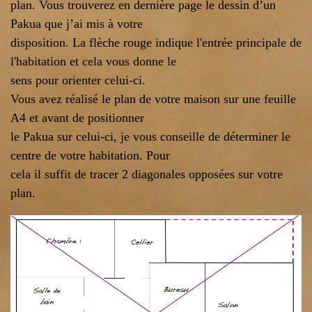
plan. Vous trouverez en dernière page le dessin d’un
Pakua que j’ai mis à votre
disposition. La flèche rouge indique l'entrée principale de
l'habitation et cela vous donne le
sens pour orienter celui-ci.
Vous avez réalisé le plan de votre maison sur une feuille
A4 et avant de positionner
le Pakua sur celui-ci, je vous conseille de déterminer le
centre de votre habitation. Pour
cela il suffit de tracer 2 diagonales opposées sur votre
plan.